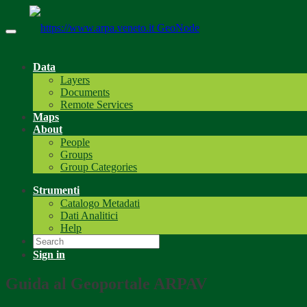
GeoNode
Data
Layers
Documents
Remote Services
Maps
About
People
Groups
Group Categories
Strumenti
Catalogo Metadati
Dati Analitici
Help
Sign in
Guida al Geoportale ARPAV