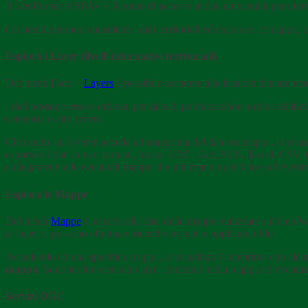
Il GeoPortale ARPAV è il punto di accesso ai dati ambientali georife
Gli utenti possono consultare i dati territoriali ed esplorare le mappe, a
Esplora i Layer (livelli informativi territoriali)
Dal menù Dato >
Layers
è possibile accedere alla lista dei dati ambient
I dati possono essere ordinati per data di pubblicazione, ordine alfabeti
categoria o altri criteri.
Cliccando sul layer si accede all’anteprima del dato su mappa, si visuali
esportare i dati in vari formati, tra cui KML, GeoJSON, Excel, CSV, G
collegamenti alle eventuali mappe che utilizzano quel dato e ad eventua
Esplora le Mappe
Dal menù
Mappe
si accede alla lista delle mappe realizzate sul GeoP
ai layer, si possono effettuare ricerche testuali e applicare i filtri.
Accedendo ad una specifica mappa, si visualizza l'anteprima con alcune
mappa
. Sono inoltre elencati i layer contenuti nella mappa ed eventua
Servizi OGC