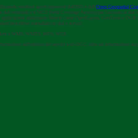
izzando standard aperti approvati dall'ISO e dall'
Open Geospatial Con
ai dati vettoriali e il WCS (Web Coverage Service) per l'accesso ai da
ue applicazioni utilizzando librerie come OpenLayers, GeoTools e OGR (t
oni descrittive (metadati) su dati e servizi.
edere a WMS, WMTS, WFS, WCS
informazioni sull'utilizzo dei servizi web OGC, oltre ad informazioni sui