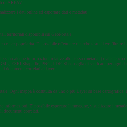
riti di ARPAV
nalizzare i dati online ed esportare dati e metadati
ali territoriali disponibili sul GeoPortale.
co o per popolarità. E’ possibile effettuare ricerche testuali e/o filtrare
zzano alcune informazioni relative allo stesso (metadati) e all'elenco deg
ML, ESRI Shapefile, PNG, PDF. Si consiglia di scaricare per ogni dato te
li documenti correlati al layer.
ortale. Ogni mappa è costituita da uno o più Layer su base cartografica.
 informazioni. E' possibile esportare l'immagine, visualizzare i metada
li documenti correlati.