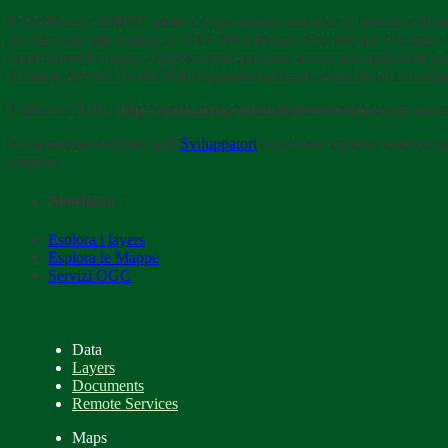
Il GeoPortale ARPAV mette a disposizione una serie di servizi web util
per l'accesso alle mappe, il WFS (Web Feature Service) per l'accesso 
condividere le mappe. Questi servizi possono essere utilizzati nelle t
(Catalog Service for the Web) supporta l'accesso a raccolte di informazi
Utilizzare l'URL
https://gaia.arpa.veneto.it/geoserver/ows
per acc
Nella sezione dedicata agli
Sviluppatori
si possono reperire ulteriori 
sorgente
Sections
Esplora i layers
Esplora le Mappe
Servizi OGC
Data
Layers
Documents
Remote Services
Maps