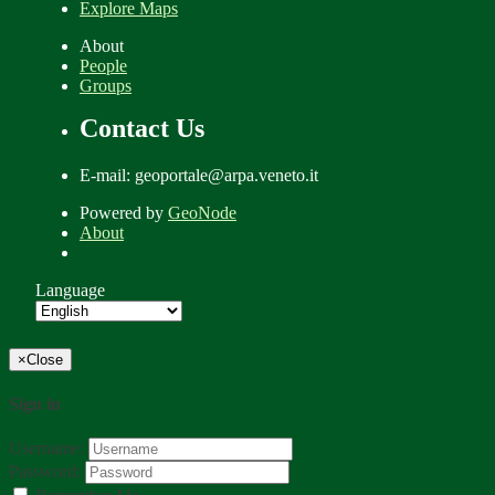
Explore Maps
About
People
Groups
Contact Us
E-mail: geoportale@arpa.veneto.it
Powered by
GeoNode
About
Language
×
Close
Sign in
Username:
Password: