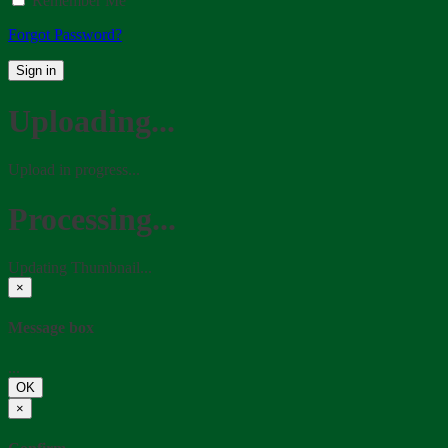
Remember Me
Forgot Password?
Sign in
Uploading...
Upload in progress...
Processing...
Updating Thumbnail...
×
Message box
...
OK
×